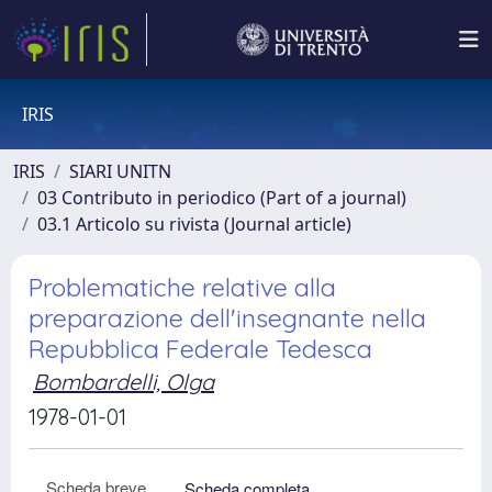
IRIS
IRIS
SIARI UNITN
03 Contributo in periodico (Part of a journal)
03.1 Articolo su rivista (Journal article)
Problematiche relative alla
preparazione dell'insegnante nella
Repubblica Federale Tedesca
Bombardelli, Olga
1978-01-01
Scheda breve
Scheda completa