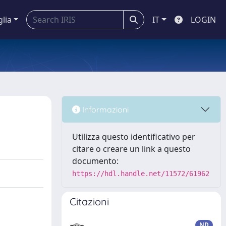
glia
IT
LOGIN
Informazioni
Utilizza questo identificativo per
citare o creare un link a questo
documento:
https://hdl.handle.net/11572/61962
Citazioni
ND