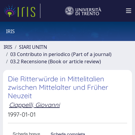
IRIS
IRIS
SIARI UNITN
03 Contributo in periodico (Part of a journal)
03.2 Recensione (Book or article review)
Die Ritterwürde in Mittelitalien
zwischen Mittelalter und Früher
Neuzeit
Ciappelli, Giovanni
1997-01-01
Scheda breve
Scheda completa