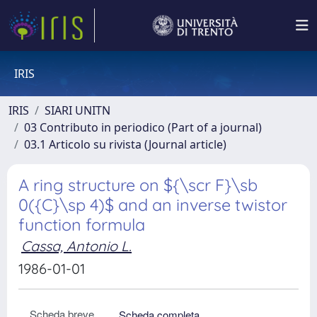
IRIS
IRIS
SIARI UNITN
03 Contributo in periodico (Part of a journal)
03.1 Articolo su rivista (Journal article)
A ring structure on ${\scr F}\sb
0({C}\sp 4)$ and an inverse twistor
function formula
Cassa, Antonio L.
1986-01-01
Scheda breve
Scheda completa