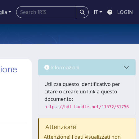
glia
IT
LOGIN
zione
Informazioni
Utilizza questo identificativo per
citare o creare un link a questo
documento:
https://hdl.handle.net/11572/61756
Attenzione
Attenzione! I dati visualizzati non