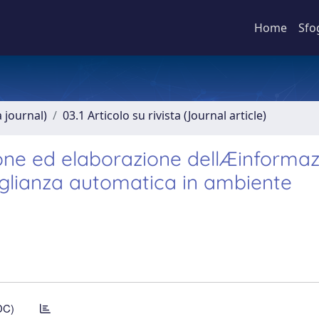
Home
Sfo
a journal)
03.1 Articolo su rivista (Journal article)
ione ed elaborazione dellÆinforma
eglianza automatica in ambiente
DC)