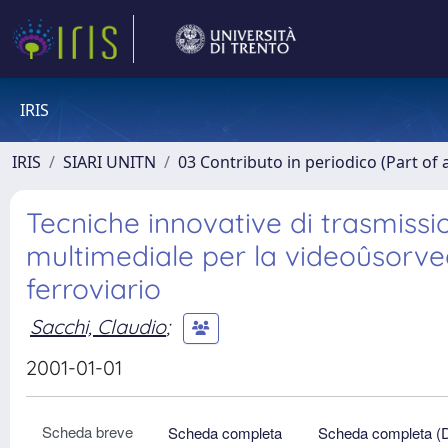
IRIS
IRIS
SIARI UNITN
03 Contributo in periodico (Part of 
Tecniche innovative di trasmiss
multimediale per la videoûsorv
ferroviario
Sacchi, Claudio
;
2001-01-01
Scheda breve
Scheda completa
Scheda completa (