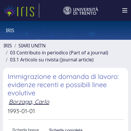
IRIS
IRIS
SIARI UNITN
03 Contributo in periodico (Part of a journal)
03.1 Articolo su rivista (Journal article)
Immigrazione e domanda di lavoro:
evidenze recenti e possibili linee
evolutive
Borzaga, Carlo
1993-01-01
Scheda breve
Scheda completa