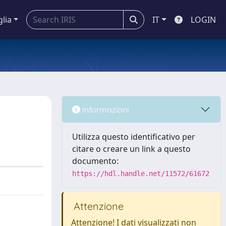
glia
IT
LOGIN
Informazioni
Utilizza questo identificativo per
citare o creare un link a questo
documento:
https://hdl.handle.net/11572/61672
Attenzione
Attenzione! I dati visualizzati non