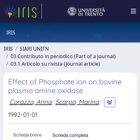
IRIS
IRIS
SIARI UNITN
03 Contributo in periodico (Part of a journal)
03.1 Articolo su rivista (Journal article)
Effect of Phosphate ion on bovine
plasma amine oxidase
Corazza, Anna
;
Scarpa, Marina
;
1992-01-01
Scheda breve
Scheda completa