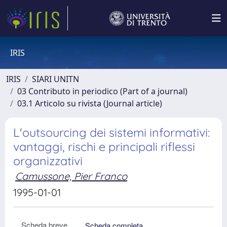
IRIS
IRIS
SIARI UNITN
03 Contributo in periodico (Part of a journal)
03.1 Articolo su rivista (Journal article)
L'outsourcing dei sistemi informativi:
vantaggi, rischi e principali riflessi
organizzativi
Camussone, Pier Franco
1995-01-01
Scheda breve
Scheda completa