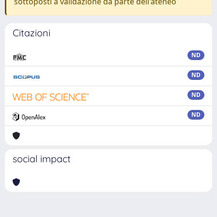
sottoposti a validazione da parte dell'ateneo
Citazioni
ND
ND
ND
ND
social impact