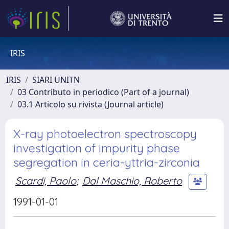
IRIS
IRIS
SIARI UNITN
03 Contributo in periodico (Part of a journal)
03.1 Articolo su rivista (Journal article)
X-ray photoelectron spectroscopy
investigation of impurity phase
segregation in ceria-yttria-zirconia
Scardi, Paolo
;
Dal Maschio, Roberto
1991-01-01