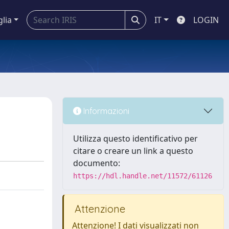
glia
IT
LOGIN
Informazioni
Utilizza questo identificativo per
citare o creare un link a questo
documento:
https://hdl.handle.net/11572/61126
Attenzione
Attenzione! I dati visualizzati non