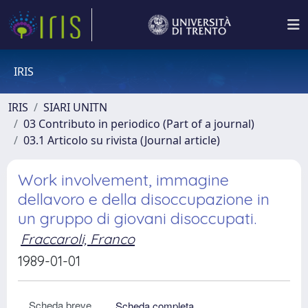
IRIS
IRIS
SIARI UNITN
03 Contributo in periodico (Part of a journal)
03.1 Articolo su rivista (Journal article)
Work involvement, immagine
dellavoro e della disoccupazione in
un gruppo di giovani disoccupati.
Fraccaroli, Franco
1989-01-01
Scheda breve
Scheda completa