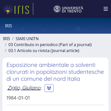
IRIS
IRIS
SIARI UNITN
03 Contributo in periodico (Part of a journal)
03.1 Articolo su rivista (Journal article)
Esposizione ambientale a solventi
clorurati in popolazioni studentesche
di un comune del nord Italia
Ziglio, Giuliano
;
1984-01-01