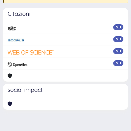
Citazioni
ND
ND
ND
ND
social impact