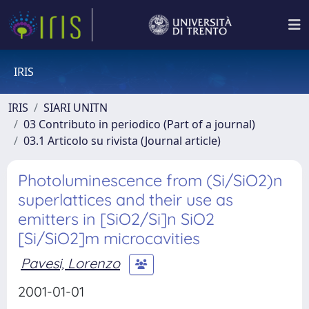
IRIS
IRIS
SIARI UNITN
03 Contributo in periodico (Part of a journal)
03.1 Articolo su rivista (Journal article)
Photoluminescence from (Si/SiO2)n
superlattices and their use as
emitters in [SiO2/Si]n SiO2
[Si/SiO2]m microcavities
Pavesi, Lorenzo
2001-01-01