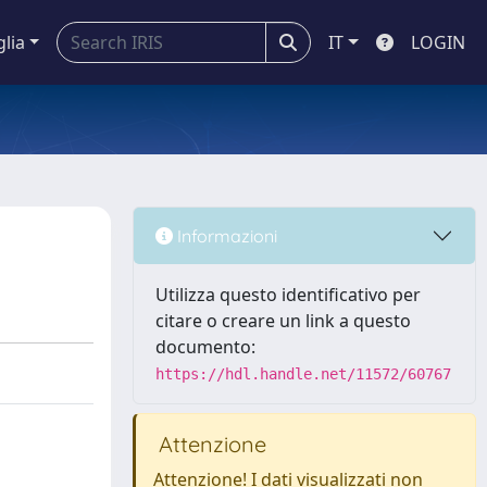
glia
IT
LOGIN
Informazioni
Utilizza questo identificativo per
citare o creare un link a questo
documento:
https://hdl.handle.net/11572/60767
Attenzione
Attenzione! I dati visualizzati non