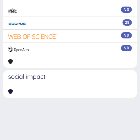
ND
28
ND
ND
social impact
Powered by
IRIS
-
about IRIS
-
Utilizzo dei cookie
Copyright © 2026