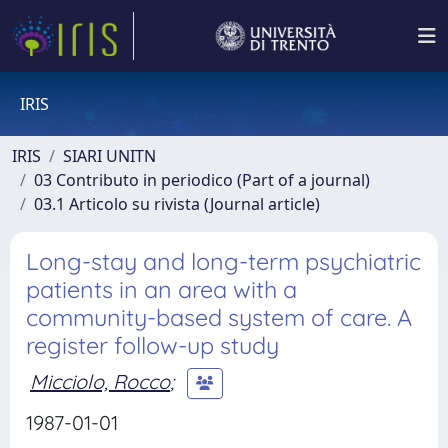
IRIS
IRIS
SIARI UNITN
03 Contributo in periodico (Part of a journal)
03.1 Articolo su rivista (Journal article)
Long-stay and long-term psychiatric
patients in an area with a
community-based system of care. A
register follow-up study
Micciolo, Rocco
;
1987-01-01