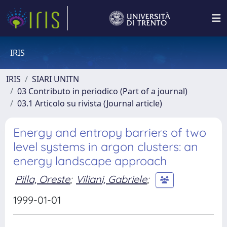
IRIS
IRIS
SIARI UNITN
03 Contributo in periodico (Part of a journal)
03.1 Articolo su rivista (Journal article)
Energy and entropy barriers of two
level systems in argon clusters: an
energy landscape approach
Pilla, Oreste
;
Viliani, Gabriele
;
1999-01-01