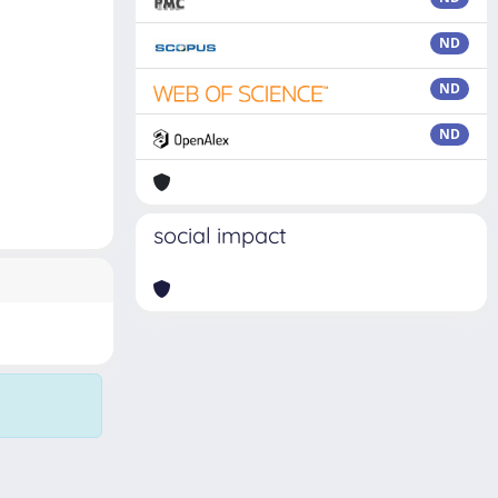
ND
ND
ND
social impact