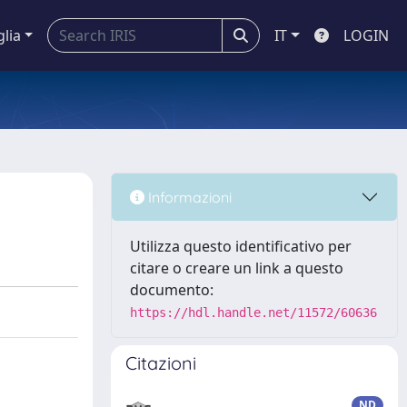
glia
IT
LOGIN
Informazioni
Utilizza questo identificativo per
citare o creare un link a questo
documento:
https://hdl.handle.net/11572/60636
Citazioni
ND