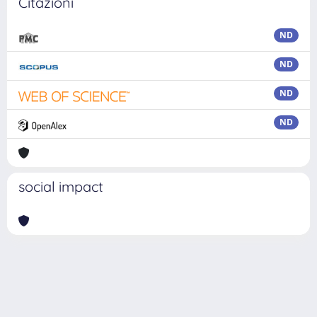
Citazioni
ND
ND
ND
ND
social impact
Powered by
IRIS
-
about IRIS
-