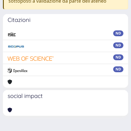
sottoposti a validazione da parte dell'ateneo
Citazioni
ND
ND
ND
ND
social impact