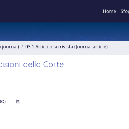
Home
Sfo
a journal)
03.1 Articolo su rivista (Journal article)
isioni della Corte
DC)