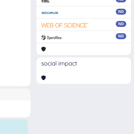
ND
ND
ND
social impact