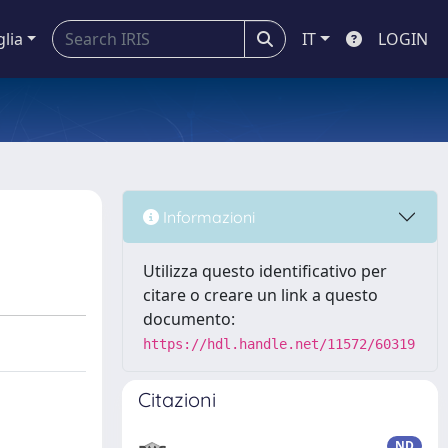
glia
IT
LOGIN
Informazioni
Utilizza questo identificativo per
citare o creare un link a questo
documento:
https://hdl.handle.net/11572/60319
Citazioni
ND