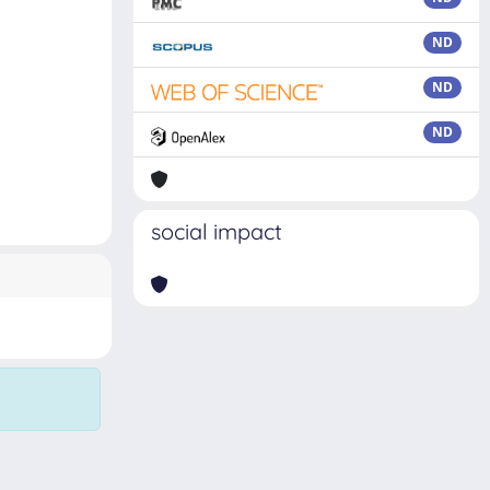
ND
ND
ND
social impact