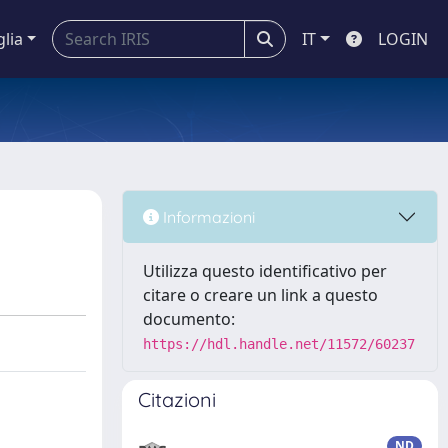
glia
IT
LOGIN
Informazioni
Utilizza questo identificativo per
citare o creare un link a questo
documento:
https://hdl.handle.net/11572/60237
Citazioni
ND