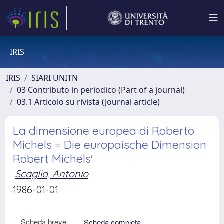
IRIS
IRIS
SIARI UNITN
03 Contributo in periodico (Part of a journal)
03.1 Articolo su rivista (Journal article)
La dimensione europea di Roberto
Michels = Die europaische Dimension
Robert Michels'
Scaglia, Antonio
1986-01-01
Scheda breve
Scheda completa