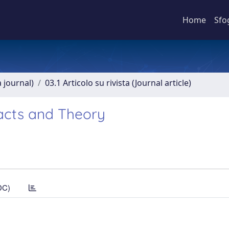
Home
Sfo
a journal)
03.1 Articolo su rivista (Journal article)
Facts and Theory
DC)