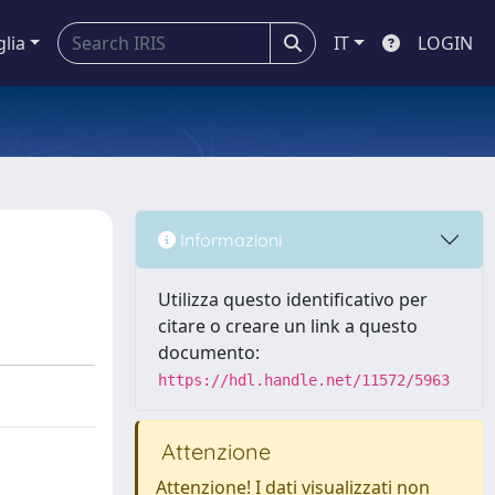
glia
IT
LOGIN
Informazioni
Utilizza questo identificativo per
citare o creare un link a questo
documento:
https://hdl.handle.net/11572/5963
Attenzione
Attenzione! I dati visualizzati non