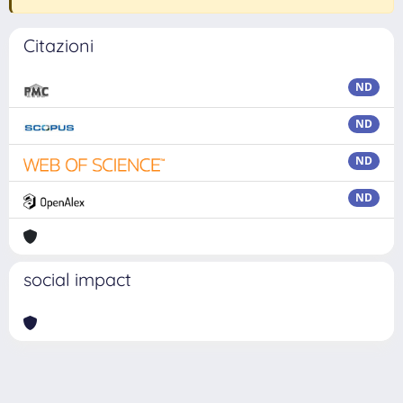
Citazioni
ND
ND
ND
ND
social impact