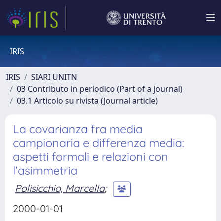
IRIS
IRIS
SIARI UNITN
03 Contributo in periodico (Part of a journal)
03.1 Articolo su rivista (Journal article)
La covarianza fra media
campionaria e differenza media:
aspetti formali e relazioni con
l'asimmetria
Polisicchio, Marcella
;
2000-01-01