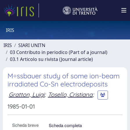
IRIS
IRIS
SIARI UNITN
03 Contributo in periodico (Part of a journal)
03.1 Articolo su rivista (Journal article)
M÷ssbauer study of some ion-beam
irradiated Co-Sn electrodeposits
Gratton, Luigi
;
Tosello, Cristiana
;
1985-01-01
Scheda breve
Scheda completa