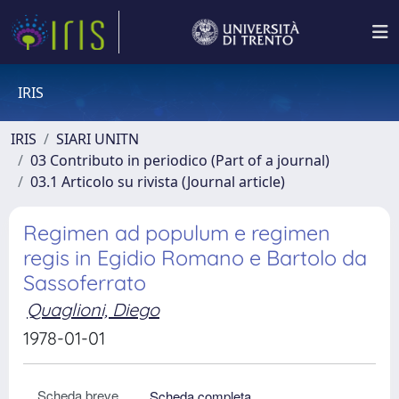
IRIS
IRIS
SIARI UNITN
03 Contributo in periodico (Part of a journal)
03.1 Articolo su rivista (Journal article)
Regimen ad populum e regimen
regis in Egidio Romano e Bartolo da
Sassoferrato
Quaglioni, Diego
1978-01-01
Scheda breve
Scheda completa