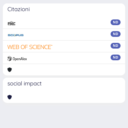
Citazioni
ND
ND
ND
ND
social impact