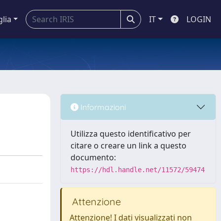
glia
IT
LOGIN
Informazioni
Utilizza questo identificativo per
citare o creare un link a questo
documento:
https://hdl.handle.net/11572/59474
Attenzione
Attenzione! I dati visualizzati non