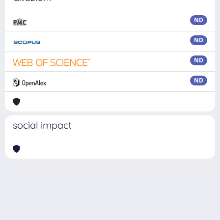
ND
ND
ND
ND
social impact
Powered by
IRIS
-
about IRIS
-
Utilizzo dei cookie
Copyright © 2026