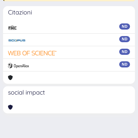
Citazioni
ND
ND
ND
ND
social impact