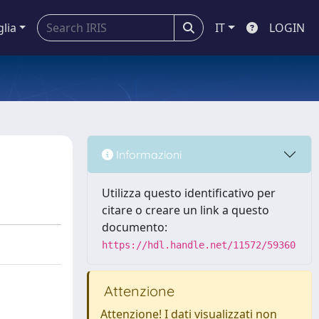
glia
IT
LOGIN
Informazioni
Utilizza questo identificativo per
citare o creare un link a questo
documento:
https://hdl.handle.net/11572/59360
Attenzione
Attenzione! I dati visualizzati non