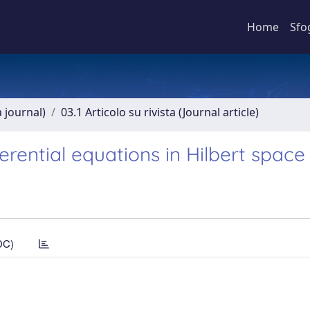
Home
Sfo
a journal)
03.1 Articolo su rivista (Journal article)
fferential equations in Hilbert space
DC)