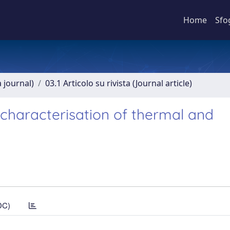
Home
Sfo
a journal)
03.1 Articolo su rivista (Journal article)
characterisation of thermal and
DC)