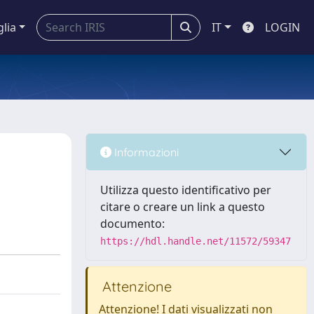
glia
IT
LOGIN
Informazioni
Utilizza questo identificativo per
citare o creare un link a questo
documento:
https://hdl.handle.net/11572/59347
Attenzione
Attenzione! I dati visualizzati non