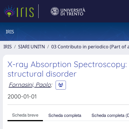
IRIS
IRIS
SIARI UNITN
03 Contributo in periodico (Part of 
X-ray Absorption Spectroscopy: 
structural disorder
Fornasini, Paolo
;
2000-01-01
Scheda breve
Scheda completa
Scheda completa (