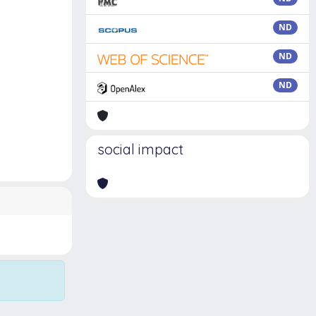
ND
ND
ND
social impact