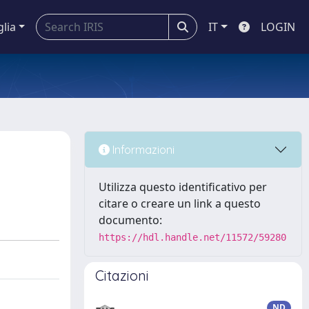
glia
IT
LOGIN
Informazioni
Utilizza questo identificativo per
citare o creare un link a questo
documento:
https://hdl.handle.net/11572/59280
Citazioni
ND