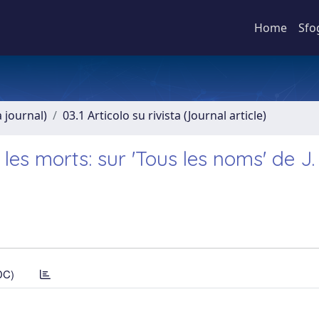
Home
Sfo
a journal)
03.1 Articolo su rivista (Journal article)
, les morts: sur 'Tous les noms' de J.
DC)