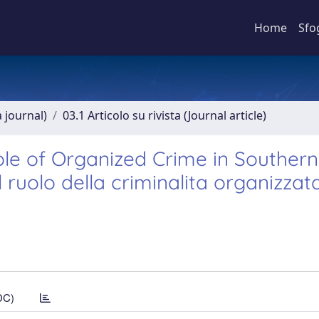
Home
Sfo
a journal)
03.1 Articolo su rivista (Journal article)
ole of Organized Crime in Southern 
l ruolo della criminalita organizzat
DC)