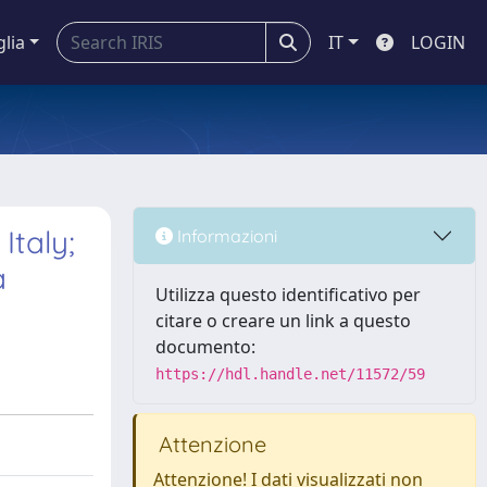
glia
IT
LOGIN
Italy;
Informazioni
a
Utilizza questo identificativo per
citare o creare un link a questo
documento:
https://hdl.handle.net/11572/59
Attenzione
Attenzione! I dati visualizzati non