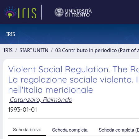
IRIS
IRIS
SIARI UNITN
03 Contributo in periodico (Part of 
Violent Social Regulation. The R
La regolazione sociale violenta. I
nell'Italia meridionale
Catanzaro, Raimondo
1993-01-01
Scheda breve
Scheda completa
Scheda completa (