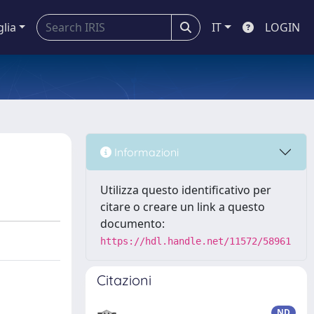
glia
IT
LOGIN
Informazioni
Utilizza questo identificativo per
citare o creare un link a questo
documento:
https://hdl.handle.net/11572/58961
Citazioni
ND