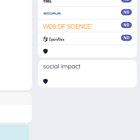
ND
ND
ND
social impact