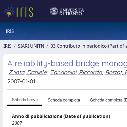
IRIS
IRIS
SIARI UNITN
03 Contributo in periodico (Part of 
A reliability-based bridge man
Zonta, Daniele
;
Zandonini, Riccardo
;
Bortot, 
2007-01-01
Scheda breve
Scheda completa
Scheda completa (
Anno di pubblicazione (Date of publication)
2007