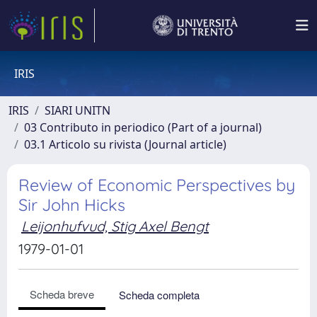
IRIS
IRIS
SIARI UNITN
03 Contributo in periodico (Part of a journal)
03.1 Articolo su rivista (Journal article)
Review of Economic Perspectives by
Sir John Hicks
Leijonhufvud, Stig Axel Bengt
1979-01-01
Scheda breve
Scheda completa