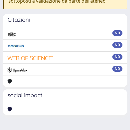
sottoposti a validazione da parte dell'ateneo
Citazioni
ND
ND
ND
ND
social impact