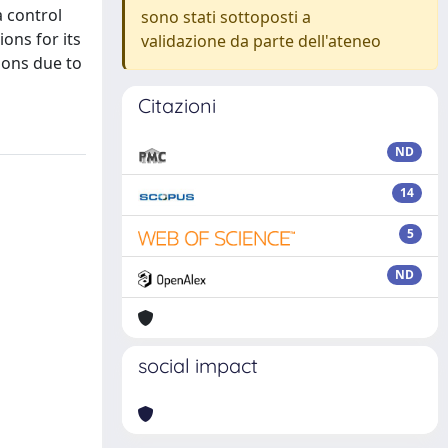
 control
sono stati sottoposti a
ions for its
validazione da parte dell'ateneo
tions due to
Citazioni
ND
14
5
ND
social impact