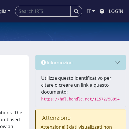
glia
IT
LOGIN
Informazioni
Utilizza questo identificativo per
citare o creare un link a questo
documento:
https://hdl.handle.net/11572/58894
ations. The
Attenzione
tion-based
llow an
Attenzione! I dati visualizzati non