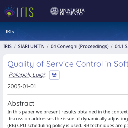
IRIS
IRIS
SIARI UNITN
04 Convegni (Proceedings)
04.1 S
Quality of Service Control in So
Palopoli, Luigi
;
2003-01-01
Abstract
In this paper we present results obtained in the context 
discussion addresses the issue of dynamically adjusting
(RB) CPU scheduling policy is used. RB techniques are par