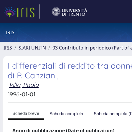
IRIS
IRIS
SIARI UNITN
03 Contributo in periodico (Part of 
I differenziali di reddito tra do
di P. Canziani,
Villa, Paola
1996-01-01
Scheda breve
Scheda completa
Scheda completa (
Anno di pubblicazione (Date of publication)