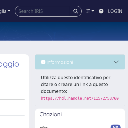
glia
IT
LOGIN
saggio
Informazioni
Utilizza questo identificativo per
citare o creare un link a questo
documento:
https://hdl.handle.net/11572/58760
Citazioni
ND