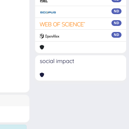
ND
ND
ND
social impact