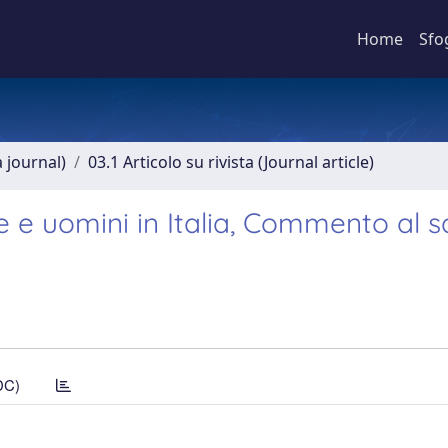
Home
Sfo
a journal)
03.1 Articolo su rivista (Journal article)
nne e uomini in Italia, Commento al 
DC)