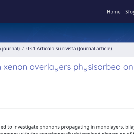
Home
Sfo
a journal)
03.1 Articolo su rivista (Journal article)
n xenon overlayers physisorbed on
ed to investigate phonons propagating in monolayers, bila