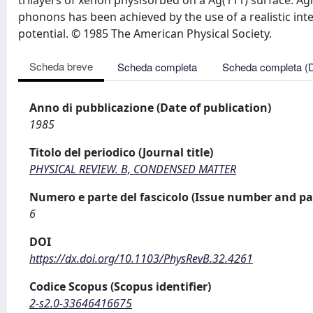
trilayers of xenon physisorbed on a Ag(111) surface. A
phonons has been achieved by the use of a realistic in
potential. © 1985 The American Physical Society.
Scheda breve
Scheda completa
Scheda completa (
Anno di pubblicazione (Date of publication)
1985
Titolo del periodico (Journal title)
PHYSICAL REVIEW. B, CONDENSED MATTER
Numero e parte del fascicolo (Issue number and pa
6
DOI
https://dx.doi.org/10.1103/PhysRevB.32.4261
Codice Scopus (Scopus identifier)
2-s2.0-33646416675