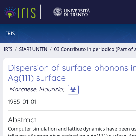
IRIS
IRIS
SIARI UNITN
03 Contributo in periodico (Part of 
Dispersion of surface phonons i
Ag(111) surface
Marchese, Maurizio
;
1985-01-01
Abstract
Computer simulation and lattice dynamics have been us