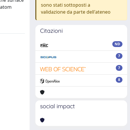
the surface
sono stati sottoposti a
adatom
validazione da parte dell'ateneo
Citazioni
ND
7
7
8
social impact