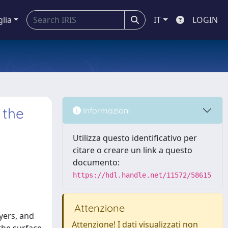
glia
IT
LOGIN
 the
Informazioni
Utilizza questo identificativo per
citare o creare un link a questo
documento:
https://hdl.handle.net/11572/58615
Attenzione
yers, and
Attenzione! I dati visualizzati non