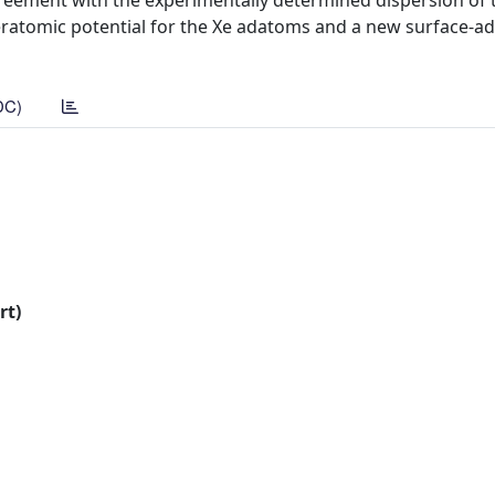
greement with the experimentally determined dispersion of 
teratomic potential for the Xe adatoms and a new surface-
DC)
rt)