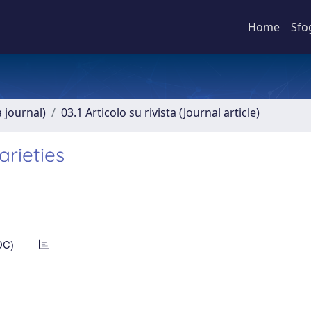
Home
Sfo
a journal)
03.1 Articolo su rivista (Journal article)
arieties
DC)