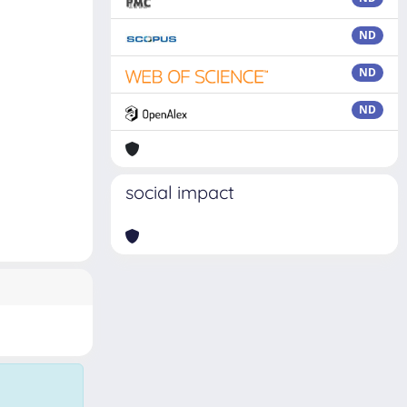
ND
ND
ND
social impact