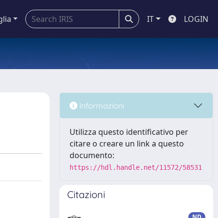
glia
IT
LOGIN
Informazioni
Utilizza questo identificativo per
citare o creare un link a questo
documento:
https://hdl.handle.net/11572/58531
Citazioni
ND