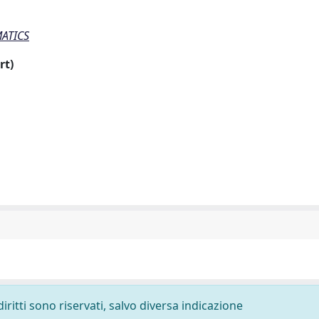
ATICS
rt)
diritti sono riservati, salvo diversa indicazione