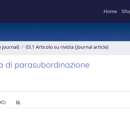
Home
Sfo
a journal)
03.1 Articolo su rivista (Journal article)
ca di parasubordinazione
DC)