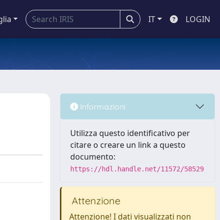
glia
IT
LOGIN
Informazioni
Utilizza questo identificativo per
citare o creare un link a questo
documento:
https://hdl.handle.net/11572/58529
Attenzione
Attenzione! I dati visualizzati non