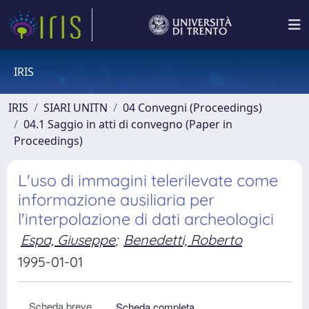
IRIS
IRIS
SIARI UNITN
04 Convegni (Proceedings)
04.1 Saggio in atti di convegno (Paper in
Proceedings)
L'uso di immagini telerilevate come
informazione ausiliaria per
l'interpolazione di dati archeologici
Espa, Giuseppe
;
Benedetti, Roberto
1995-01-01
Scheda breve
Scheda completa