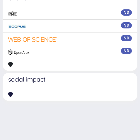
ND
ND
ND
ND
social impact
Powered by
IRIS
-
about IRIS
-
Utilizzo dei cookie
Copyright © 2026