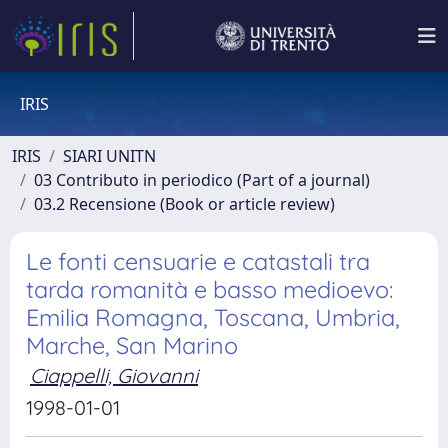
IRIS
IRIS
SIARI UNITN
03 Contributo in periodico (Part of a journal)
03.2 Recensione (Book or article review)
Le fonti censuarie e catastali tra
tarda romanità e basso medioevo:
Emilia Romagna, Toscana, Umbria,
Marche, San Marino
Ciappelli, Giovanni
1998-01-01