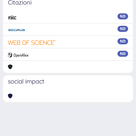
Citazioni
ND
ND
ND
ND
social impact
Powered by
IRIS
-
about IRIS
-