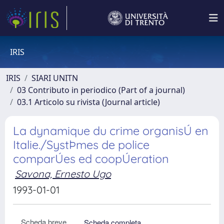
IRIS
IRIS
SIARI UNITN
03 Contributo in periodico (Part of a journal)
03.1 Articolo su rivista (Journal article)
La dynamique du crime organisÚ en
Italie./SystÞmes de police
comparÚes ed coopÚeration
Savona, Ernesto Ugo
1993-01-01
Scheda breve
Scheda completa