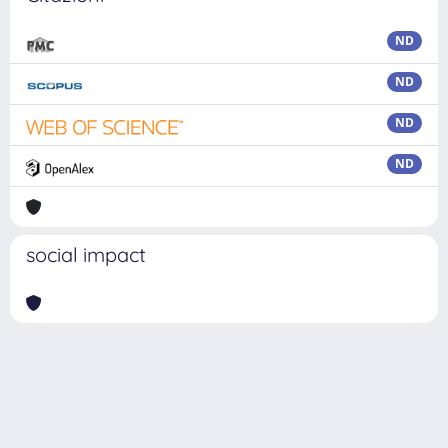
ND
ND
ND
ND
social impact
Powered by
IRIS
-
about IRIS
-
Utilizzo dei cookie
Copyright © 2026