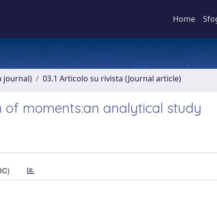
Home
Sfo
a journal)
03.1 Articolo su rivista (Journal article)
 of moments:an analytical study
DC)