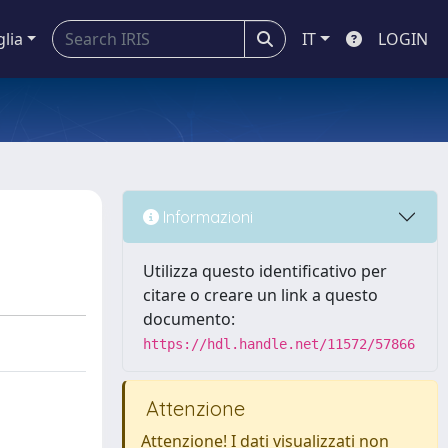
glia
IT
LOGIN
Informazioni
Utilizza questo identificativo per
citare o creare un link a questo
documento:
https://hdl.handle.net/11572/57866
Attenzione
Attenzione! I dati visualizzati non