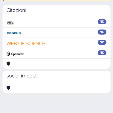
Citazioni
ND
ND
ND
ND
social impact