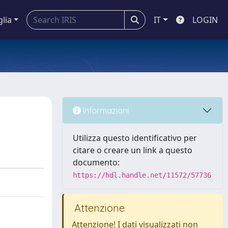
glia
IT
LOGIN
Informazioni
Utilizza questo identificativo per
citare o creare un link a questo
documento:
https://hdl.handle.net/11572/57736
Attenzione
Attenzione! I dati visualizzati non