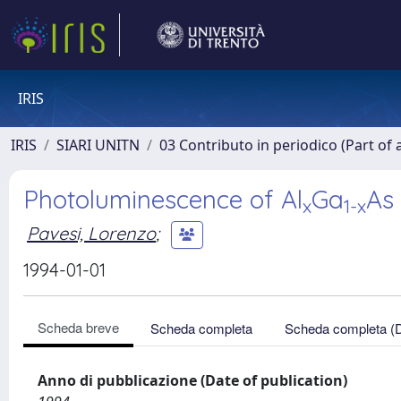
IRIS
IRIS
SIARI UNITN
03 Contributo in periodico (Part of 
Photoluminescence of Al
Ga
As 
x
1-x
Pavesi, Lorenzo
;
1994-01-01
Scheda breve
Scheda completa
Scheda completa (
Anno di pubblicazione (Date of publication)