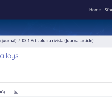
Home
Sfo
a journal)
03.1 Articolo su rivista (Journal article)
alloys
DC)