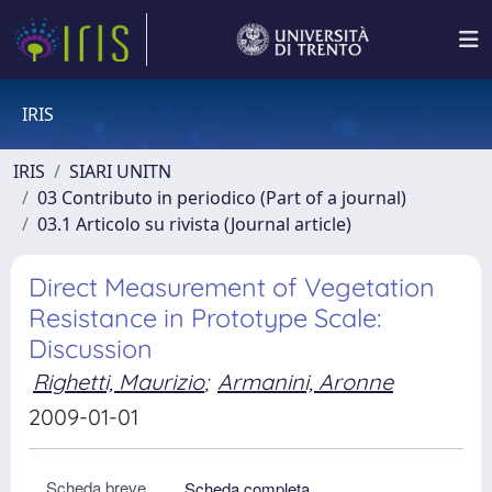
IRIS
IRIS
SIARI UNITN
03 Contributo in periodico (Part of a journal)
03.1 Articolo su rivista (Journal article)
Direct Measurement of Vegetation
Resistance in Prototype Scale:
Discussion
Righetti, Maurizio
;
Armanini, Aronne
2009-01-01
Scheda breve
Scheda completa